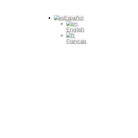
Español
English
Français